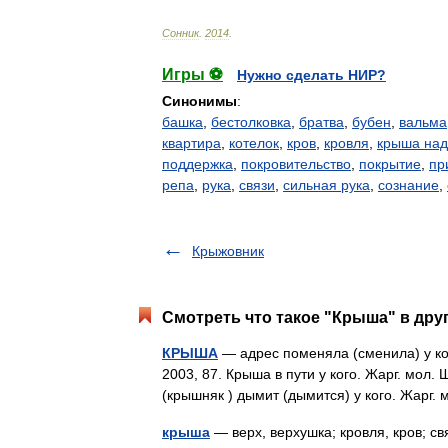
Сонник
.
2014
.
Игры ⚽
Нужно сделать НИР?
Синонимы
:
башка
,
бестолковка
,
братва
,
бубен
,
вальма
квартира
,
котелок
,
кров
,
кровля
,
крыша над
поддержка
,
покровительство
,
покрытие
,
пр
репа
,
рука
,
связи
,
сильная рука
,
сознание
,
Крыжовник
Смотреть что такое "Крыша" в дру
КРЫША
— адрес поменяла (сменила) у ког
2003, 87. Крыша в пути у кого. Жарг. мол.
(крышняк ) дымит (дымится) у кого. Жарг
крыша
— верх, верхушка; кровля, кров; свя