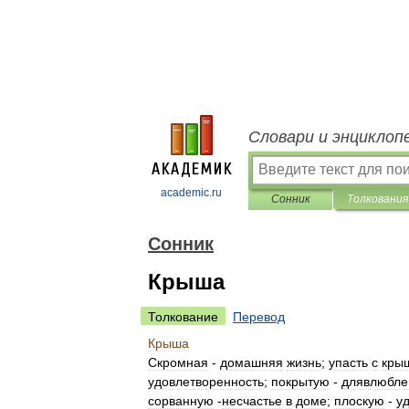
Словари и энциклоп
academic.ru
Сонник
Толкования
Сонник
Крыша
Толкование
Перевод
Крыша
Скромная
-
домашняя
жизнь
;
упасть
с
кры
удовлетворенность
;
покрытую
-
длявлюбле
сорванную
-
несчастье
в
доме
;
плоскую
-
у