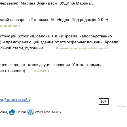
лерьевич), Марина Зудина (см. ЗУДИНА Марина …
кий словарь: в 2 х томах. М.: Недра. Под редакцией К. Н.
 энциклопедия
рукций (стропил, балок и т. п.) и кровли, непосредственно
г) и предохраняющей здание от атмосферных влияний. Кровли
вельной стали, рулонные… …
Краткая энциклопедия домашнего
я сюда; см. также другие значения. У этого термина
ытие (значения) …
Википедия
ка
,
Реклама на сайте
18+
omla,
Drupal,
WordPress, MODx.