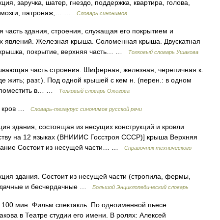
ция, заручка, шатер, гнездо, поддержка, квартира, голова,
с, мозги, патронаж,… …
Словарь синонимов
 часть здания, строения, служащая его покрытием и
 явлений. Железная крыша. Соломенная крыша. Двускатная
Покрышка, покрытие, верхняя часть… …
Толковый словарь Ушакова
вающая часть строения. Шиферная, железная, черепичная к.
где жить; разг.). Под одной крышей с кем н. (перен.: в одном
у (поместить в… …
Толковый словарь Ожегова
. кров …
Словарь-тезаурус синонимов русской речи
я здания, состоящая из несущих конструкций и кровли
ству на 12 языках (ВНИИИС Госстроя СССР)] крыша Верхняя
чание Состоит из несущей части… …
Справочник технического
ия здания. Состоит из несущей части (стропила, фермы,
ердачные и бесчердачные …
Большой Энциклопедический словарь
 100 мин. Фильм спектакль. По одноименной пьесе
кова в Театре студии его имени. В ролях: Алексей