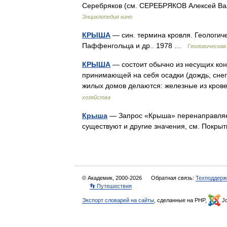
Серебряков (см. СЕРЕБРЯКОВ Алексей Ва
Энциклопедия кино
КРЫША
— син. термина кровля. Геологичес
Паффенгольца и др.. 1978 …
Геологическая
КРЫША
— состоит обычно из несущих конст
принимающей на себя осадки (дождь, сне
жилых домов делаются: железные из кро
хозяйства
Крыша
— Запрос «Крыша» перенаправляетс
существуют и другие значения, см. Покр
© Академик, 2000-2026
Обратная связь:
Техподдерж
👣 Путешествия
Экспорт словарей на сайты
, сделанные на PHP,
Jo