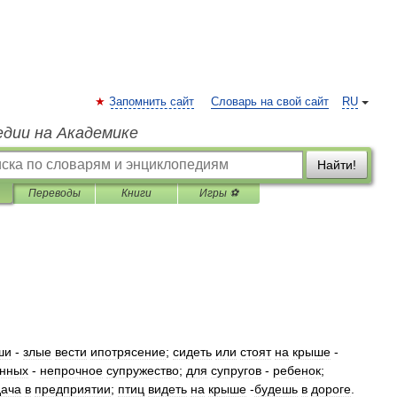
Запомнить сайт
Словарь на свой сайт
RU
едии на Академике
Найти!
Переводы
Книги
Игры ⚽
ши
-
злые
вести
ипотрясение
;
сидеть
или
стоят
на
крыше
-
нных
-
непрочное
супружество
;
для
супругов
-
ребенок
;
дача
в
предприятии
;
птиц
видеть
на
крыше
-
будешь
в
дороге
.