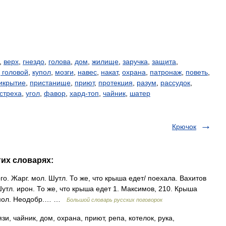
,
верх
,
гнездо
,
голова
,
дом
,
жилище
,
заручка
,
защита
,
 головой
,
купол
,
мозги
,
навес
,
накат
,
охрана
,
патронаж
,
поветь
,
икрытие
,
пристанище
,
приют
,
протекция
,
разум
,
рассудок
,
стреха
,
угол
,
фавор
,
хард-топ
,
чайник
,
шатер
Крючок
гих словарях:
о. Жарг. мол. Шутл. То же, что крыша едет/ поехала. Вахитов
 Шутл. ирон. То же, что крыша едет 1. Максимов, 210. Крыша
. мол. Неодобр.… …
Большой словарь русских поговорок
зи, чайник, дом, охрана, приют, репа, котелок, рука,