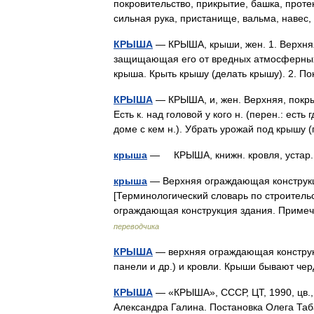
покровительство, прикрытие, башка, протек
сильная рука, пристанище, вальма, наве
КРЫША
— КРЫША, крыши, жен. 1. Верхняя
защищающая его от вредных атмосферных
крыша. Крыть крышу (делать крышу). 2. 
КРЫША
— КРЫША, и, жен. Верхняя, покры
Есть к. над головой у кого н. (перен.: есть 
доме с кем н.). Убрать урожай под крыш
крыша
— КРЫША, книжн. кровля, устар
крыша
— Верхняя ограждающая конструкци
[Терминологический словарь по строитель
ограждающая конструкция здания. Приме
переводчика
КРЫША
— верхняя ограждающая конструкц
панели и др.) и кровли. Крыши бывают ч
КРЫША
— «КРЫША», СССР, ЦТ, 1990, цв.,
Александра Галина. Постановка Олега Таба